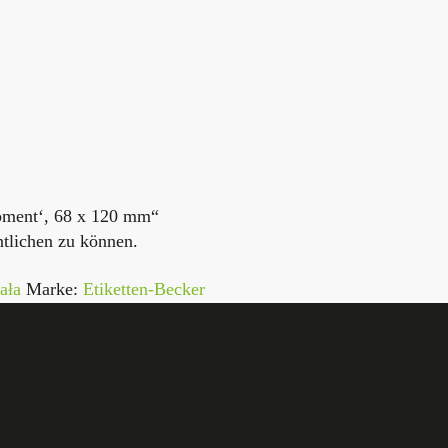
apment‘, 68 x 120 mm“
ntlichen zu können.
ała
Marke:
Etiketten-Becker